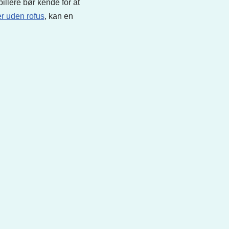
illere bør kende for at
r uden rofus
, kan en