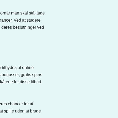
ornår man skal stå, tage
chancer. Ved at studere
i deres beslutninger ved
 tilbydes af online
bonusser, gratis spins
kårene for disse tilbud
res chancer for at
t spille uden at bruge