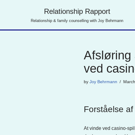
Relationship Rapport
Skip
Relationship & family counselling with Joy Behrmann
to
content
Afsløring
ved casi
by
Joy Behrmann
March
Forståelse af 
At vinde ved casino-spil 